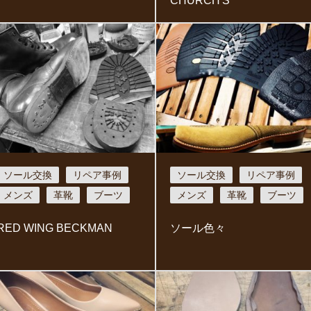
CHURCH'S
ソール交換
リペア事例
ソール交換
リペア事例
メンズ
革靴
ブーツ
メンズ
革靴
ブーツ
RED WING BECKMAN
ソール色々