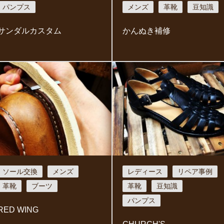
パンプス
メンズ
革靴
豆知識
サンダルカスタム
かんぬき補修
ソール交換
メンズ
レディース
リペア事例
革靴
ブーツ
革靴
豆知識
パンプス
RED WING