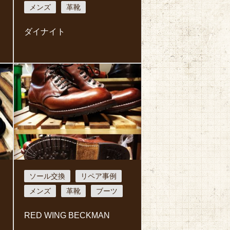
メンズ
革靴
ダイナイト
ソール交換
リペア事例
メンズ
革靴
ブーツ
RED WING BECKMAN