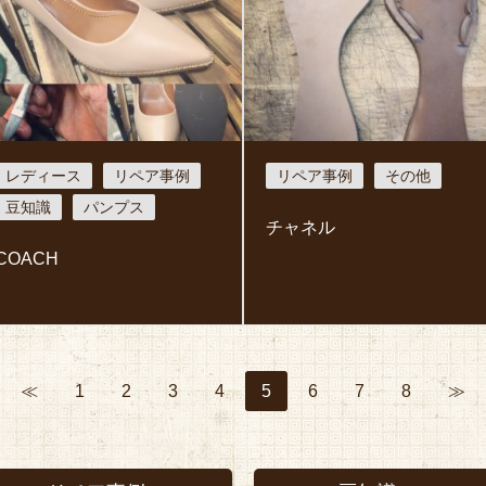
レディース
リペア事例
リペア事例
その他
豆知識
パンプス
チャネル
COACH
≪
1
2
3
4
5
6
7
8
≫