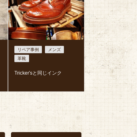
リペア事例
メンズ
革靴
Tricker'sと同じインク