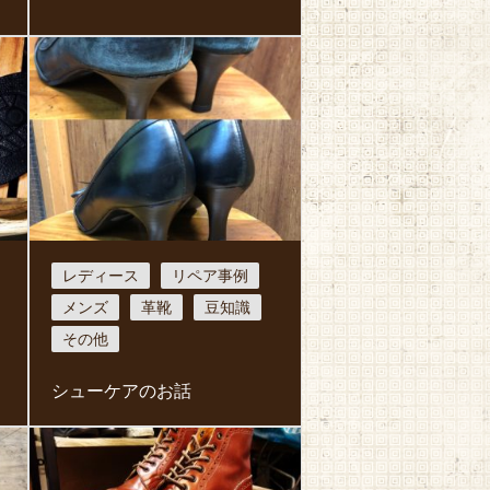
レディース
リペア事例
メンズ
革靴
豆知識
その他
シューケアのお話