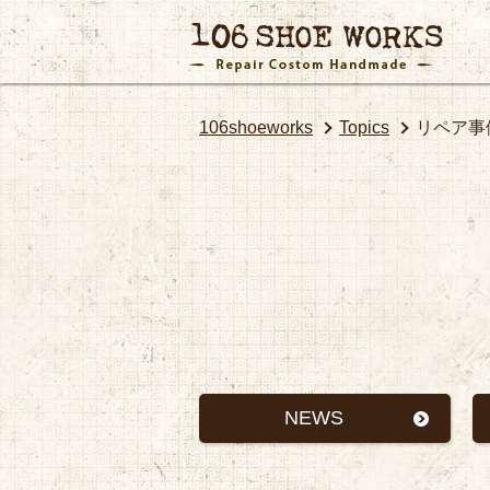
106shoeworks
Topics
リペア事
NEWS