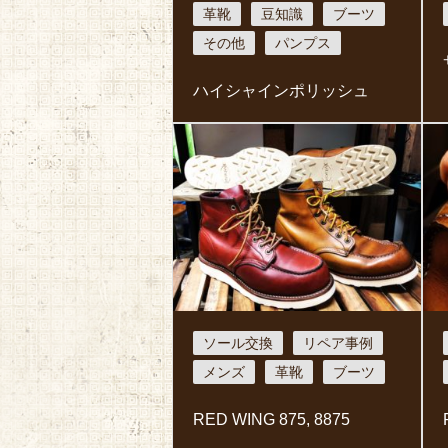
革靴
豆知識
ブーツ
その他
パンプス
ハイシャインポリッシュ
ソール交換
リペア事例
メンズ
革靴
ブーツ
RED WING 875, 8875