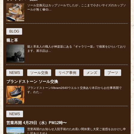
ソール交換元はカップソールでしたが，ここまで小さいサイズのカップソ
ールが無く😭白...
BLOG
籠と革
籠と革友人の職人が神楽坂にある『ギャラリー坂』で個展をひらいており
ます。展示品は...
NEWS
ソール交換
リペア事例
メンズ
ブーツ
ブランドストーン ソール交換
ブランドストーンVibram2640ウエルト交換あり本日からお仕事再開で
す。わた...
NEWS
営業再開 4月29日（水）PM12時〜
営業再開のお知らせ入院手術のため長い間休業し大変ご迷惑をおかけし申
し訳ありません...