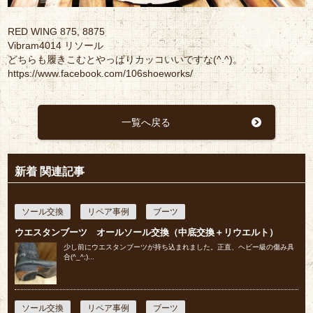
RED WING 875, 8875
Vibram4014 リソール
どちらも履きこむとやっぱりカッコいいですな(^.^)。
https://www.facebook.com/106shoeworks/
一覧へ戻る
新着 関連記事
ソール交換
リペア事例
ブーツ
ウエスタンブーツ オールソール交換（中底交換＋リウエルト）
少し前にウエスタンブーツが持ち込まれました。正直、ヘビー級の傷み具
合(^_^;)...
ソール交換
リペア事例
ブーツ