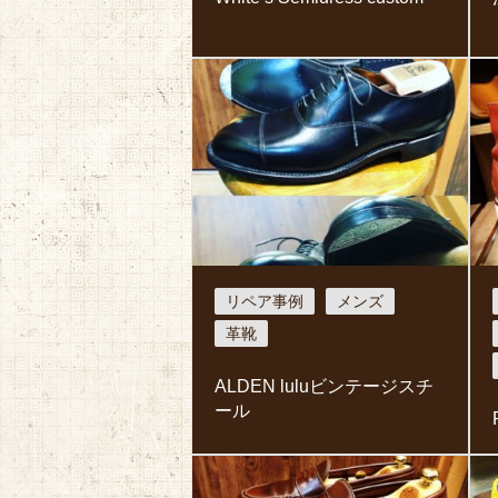
リペア事例
メンズ
革靴
ALDEN luluビンテージスチ
ール