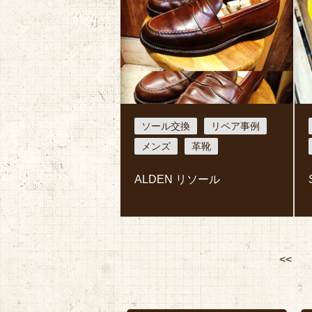
ソール交換
リペア事例
メンズ
革靴
ALDEN リソール
<<