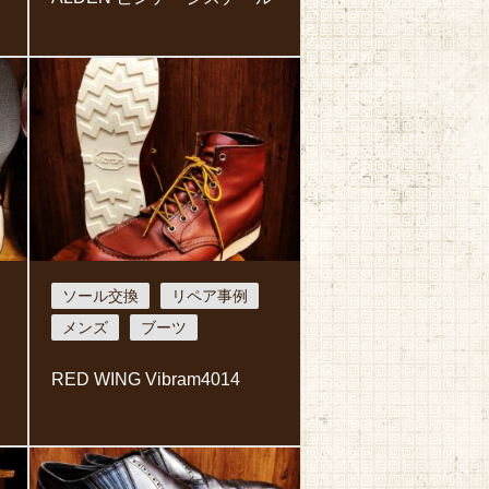
ソール交換
リペア事例
メンズ
ブーツ
RED WING Vibram4014