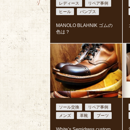
レディース
リペア事例
ヒール
パンプス
MANOLO BLAHNIK ゴムの
色は？
ソール交換
リペア事例
メンズ
革靴
ブーツ
White’s Semidress custom