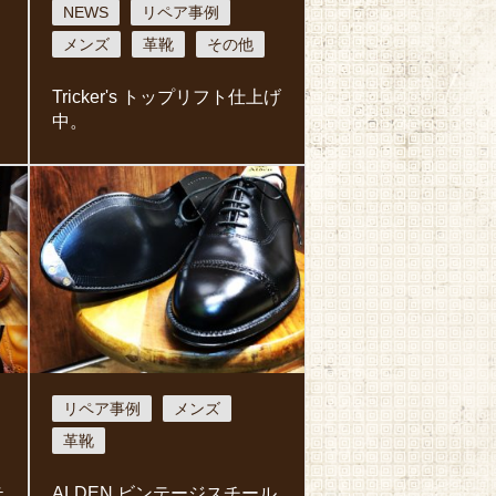
NEWS
リペア事例
メンズ
革靴
その他
Tricker's トップリフト仕上げ
中。
リペア事例
メンズ
革靴
テ
ALDEN ビンテージスチール