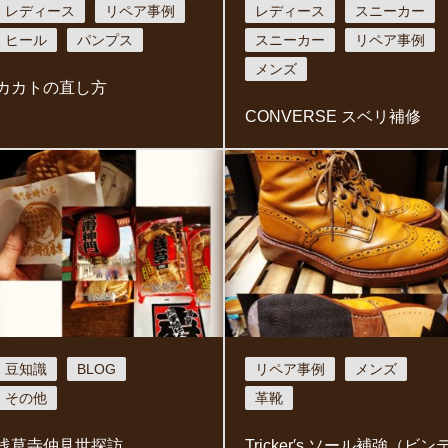
レディース
リペア事例
レディース
スニーカー
ヒール
パンプス
スニーカー
リペア事例
メンズ
カカトの直し方
CONVERSE スベリ補修
豆知識
BLOG
リペア事例
メンズ
その他
革靴
浅草寺仲見世探訪
Tricker′s ソール補強（ビン