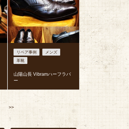
リペア事例
メンズ
革靴
山陽山長 Vibramハーフラバ
ー
>>