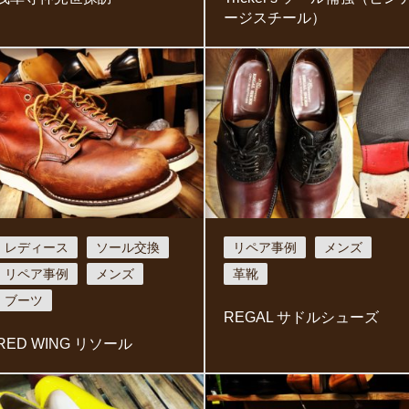
ージスチール）
レディース
ソール交換
リペア事例
メンズ
リペア事例
メンズ
革靴
ブーツ
REGAL サドルシューズ
RED WING リソール