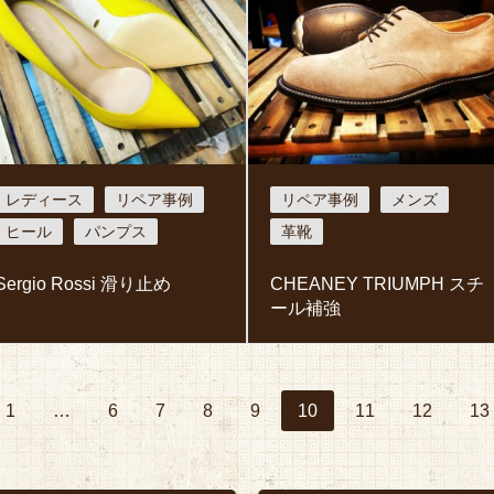
レディース
リペア事例
リペア事例
メンズ
ヒール
パンプス
革靴
Sergio Rossi 滑り止め
CHEANEY TRIUMPH スチ
ール補強
1
…
6
7
8
9
10
11
12
13