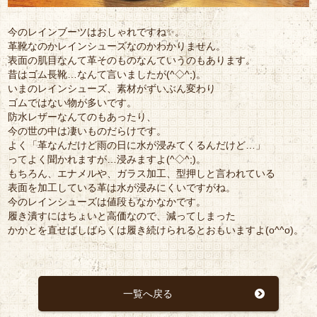
今のレインブーツはおしゃれですね✨。
革靴なのかレインシューズなのかわかりません。
表面の肌目なんて革そのものなんていうのもあります。
昔はゴム長靴…なんて言いましたが(^◇^;)。
いまのレインシューズ、素材がずいぶん変わり
ゴムではない物が多いです。
防水レザーなんてのもあったり、
今の世の中は凄いものだらけです。
よく「革なんだけど雨の日に水が浸みてくるんだけど…」
ってよく聞かれますが…浸みますよ(^◇^;)。
もちろん、エナメルや、ガラス加工、型押しと言われている
表面を加工している革は水が浸みにくいですがね。
今のレインシューズは値段もなかなかです。
履き潰すにはちょいと高価なので、減ってしまった
かかとを直せばしばらくは履き続けられるとおもいますよ(o^^o)。
一覧へ戻る