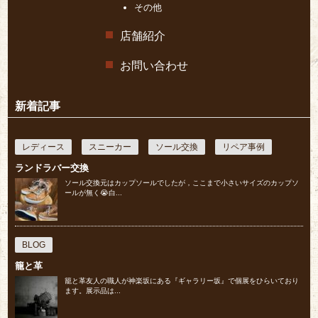
その他
店舗紹介
お問い合わせ
新着記事
レディース
スニーカー
ソール交換
リペア事例
ランドラバー交換
ソール交換元はカップソールでしたが，ここまで小さいサイズのカップソ
ールが無く😭白...
BLOG
籠と革
籠と革友人の職人が神楽坂にある『ギャラリー坂』で個展をひらいており
ます。展示品は...