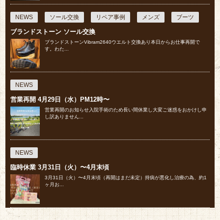
NEWS
ソール交換
リペア事例
メンズ
ブーツ
ブランドストーン ソール交換
ブランドストーンVibram2640ウエルト交換あり本日からお仕事再開で
す。わた...
NEWS
営業再開 4月29日（水）PM12時〜
営業再開のお知らせ入院手術のため長い間休業し大変ご迷惑をおかけし申
し訳ありません...
NEWS
臨時休業 3月31日（火）〜4月末頃
⁡3月31日（火）〜4月末頃（再開はまだ未定）⁡持病が悪化し治療の為、約1
ヶ月お...