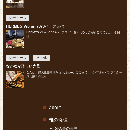
レディース
HERMES Vibram7373ハーフラバー
HERMES Vibram7373ハーフラバー色々なやり方があるのですが、今回
は...
レディース
その他
なかなか珍しい光景
なんか、婦人靴売り場みたいだな〜。ここまで、シンプルなパンプスが一
気に揃うのはな...
about
靴の修理
婦人靴の修理