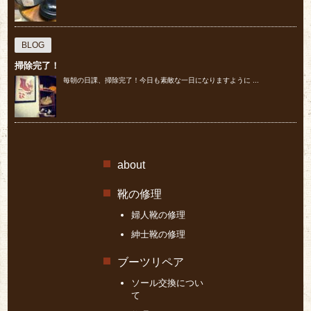
BLOG
掃除完了！
毎朝の日課、掃除完了！今日も素敵な一日になりますように ...
about
靴の修理
婦人靴の修理
紳士靴の修理
ブーツリペア
ソール交換につい
て