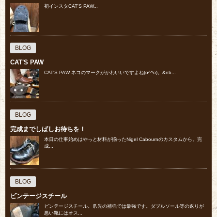
初インスタCAT'S PAW...
BLOG
CAT'S PAW
CAT'S PAW ネコのマークがかわいいですよね(o^^o)。&nb...
BLOG
完成までしばしお待ちを！
本日の仕事始めはやっと材料が揃ったNigel Cabournのカスタムから。完
成...
BLOG
ビンテージスチール
ビンテージスチール。爪先の補強では最強です。ダブルソール等の返りが
悪い靴にはオス...