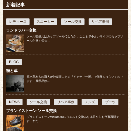
新着記事
レディース
スニーカー
ソール交換
リペア事例
ランドラバー交換
ソール交換元はカップソールでしたが，ここまで小さいサイズのカップソ
ールが無く😭白...
BLOG
籠と革
籠と革友人の職人が神楽坂にある『ギャラリー坂』で個展をひらいており
ます。展示品は...
NEWS
ソール交換
リペア事例
メンズ
ブーツ
ブランドストーン ソール交換
ブランドストーンVibram2640ウエルト交換あり本日からお仕事再開で
す。わた...