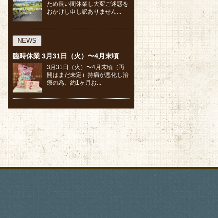
ため長い間休業し大変ご迷惑を
おかけし申し訳ありません...
NEWS
臨時休業 3月31日（火）〜4月末頃
⁡3月31日（火）〜4月末頃（再
開はまだ未定）⁡持病が悪化し治
療の為、約1ヶ月お...