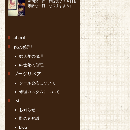
毎朝の日課、掃除完了！今日も
素敵な一日になりますように ...
about
靴の修理
婦人靴の修理
紳士靴の修理
ブーツリペア
ソール交換について
修理カスタムについて
list
お知らせ
靴の豆知識
blog