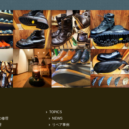
TOPICS
の修理
NEWS
理
リペア事例