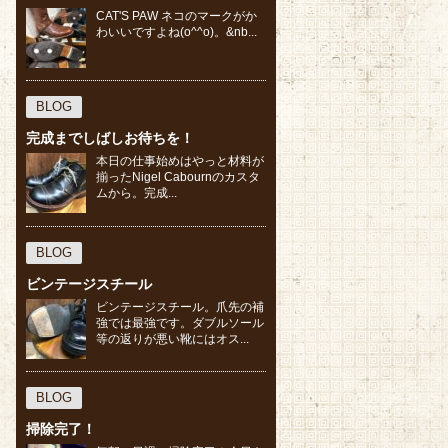
CAT'S PAW ネコのマークがか
わいいですよね(o^^o)。&nb...
BLOG
完成までしばしお待ちを！
本日の仕事始めはやっと材料が
揃ったNigel Cabournのカスタ
ムから。完成...
BLOG
ビンテージスチール
ビンテージスチール。爪先の補
強では最強です。ダブルソール
等の返りが悪い靴にはオス...
BLOG
掃除完了！