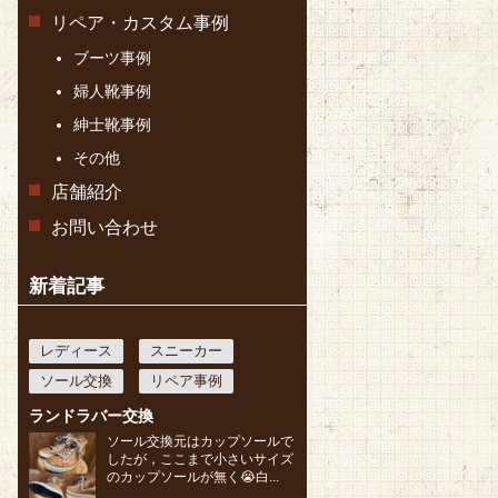
リペア・カスタム事例
ブーツ事例
婦人靴事例
紳士靴事例
その他
店舗紹介
お問い合わせ
新着記事
レディース
スニーカー
ソール交換
リペア事例
ランドラバー交換
ソール交換元はカップソールで
したが，ここまで小さいサイズ
のカップソールが無く😭白...