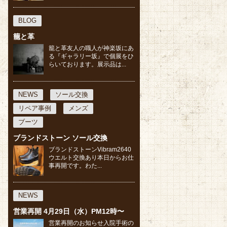
BLOG
籠と革
籠と革友人の職人が神楽坂にあ
る『ギャラリー坂』で個展をひ
らいております。展示品は...
NEWS
ソール交換
リペア事例
メンズ
ブーツ
ブランドストーン ソール交換
ブランドストーンVibram2640
ウエルト交換あり本日からお仕
事再開です。わた...
NEWS
営業再開 4月29日（水）PM12時〜
営業再開のお知らせ入院手術の