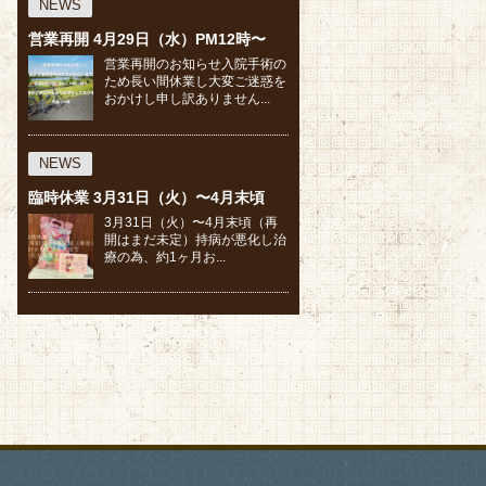
NEWS
営業再開 4月29日（水）PM12時〜
営業再開のお知らせ入院手術の
ため長い間休業し大変ご迷惑を
おかけし申し訳ありません...
NEWS
臨時休業 3月31日（火）〜4月末頃
⁡3月31日（火）〜4月末頃（再
開はまだ未定）⁡持病が悪化し治
療の為、約1ヶ月お...