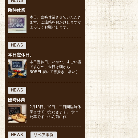
NEWS
臨時休業
本日、臨時休業させていただき
ます。ご迷惑をおかけしますが
よろしくお願いします。...
NEWS
本日定休日。
本日定休日。いや〜、すごい雪
ですな〜。今日は朝から
SOREL履いて雪掻き…暑い(...
NEWS
臨時休業
2月18日、19日。二日間臨時休
業させていただきます。 余っ
た革でずいぶん前に作...
NEWS
リペア事例