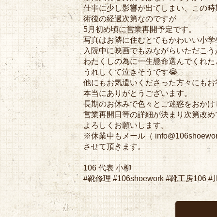
仕事に少し影響が出てしまい、この時
術後の経過次第なのですが
5月初め頃に営業再開予定です。
写真はお隣に住むとてもかわいい小学生
入院中に映画でもみながらいただこう
わたくしの為に一生懸命選んでくれた
うれしくて泣きそうです😭
他にもお気遣いくださった方々にもお
本当にありがとうございます。
長期のお休みで色々とご迷惑をおかけ
営業再開日等の詳細が決まり次第改め
よろしくお願いします。
※休業中もメール（ info@106sho
させて頂きます。
106 代表 小柳
#靴修理 #106shoework #靴工房106 