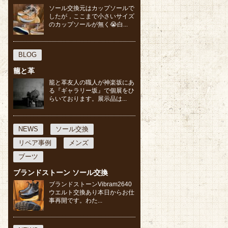
ソール交換元はカップソールで
したが，ここまで小さいサイズ
のカップソールが無く😭白...
BLOG
籠と革
籠と革友人の職人が神楽坂にあ
る『ギャラリー坂』で個展をひ
らいております。展示品は...
NEWS
ソール交換
リペア事例
メンズ
ブーツ
ブランドストーン ソール交換
ブランドストーンVibram2640
ウエルト交換あり本日からお仕
事再開です。わた...