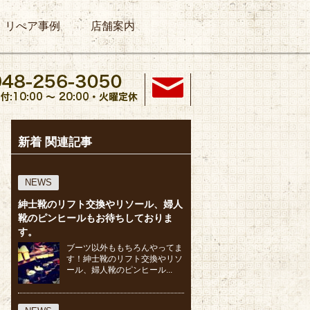
リぺア事例
店舗案内
新着 関連記事
NEWS
紳士靴のリフト交換やリソール、婦人
靴のピンヒールもお待ちしておりま
す。
ブーツ以外ももちろんやってま
す！紳士靴のリフト交換やリソ
ール、婦人靴のピンヒール...