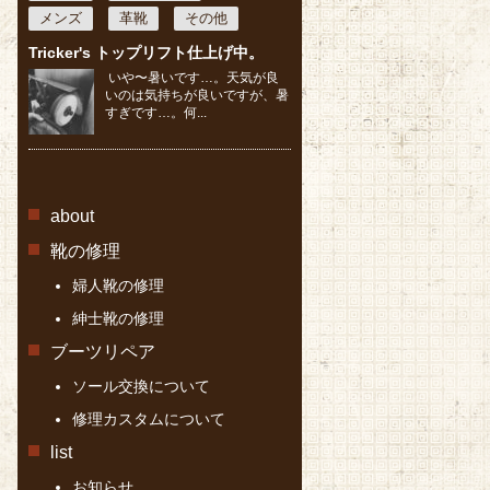
メンズ
革靴
その他
Tricker's トップリフト仕上げ中。
いや〜暑いです…。天気が良
いのは気持ちが良いですが、暑
すぎです…。何...
about
靴の修理
婦人靴の修理
紳士靴の修理
ブーツリペア
ソール交換について
修理カスタムについて
list
お知らせ